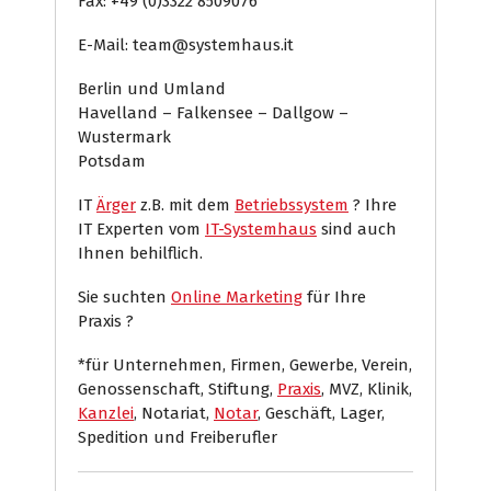
Fax: +49 (0)3322 8509076
E-Mail: team@systemhaus.it
Berlin und Umland
Havelland – Falkensee – Dallgow –
Wustermark
Potsdam
IT
Ärger
z.B. mit dem
Betriebssystem
? Ihre
IT Experten vom
IT-Systemhaus
sind auch
Ihnen behilflich.
Sie suchten
Online Marketing
für Ihre
Praxis ?
*für Unternehmen, Firmen, Gewerbe, Verein,
Genossenschaft, Stiftung,
Praxis
, MVZ, Klinik,
Kanzlei
, Notariat,
Notar
, Geschäft, Lager,
Spedition und Freiberufler