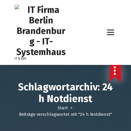
Z
u
m
I
n
h
a
l
t
IT & EDV
s
p
r
i
Schlagwortarchiv: 24
n
g
h Notdienst
e
n
Start
>
Beiträge verschlagwortet mit "24 h Notdienst"